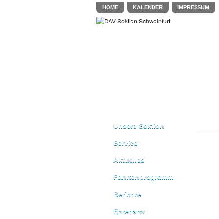
HOME
KALENDER
IMPRESSUM
Unsere Sektion
Service
Aktuelles
Fahrtenprogramm
Berichte
Ehrenamt