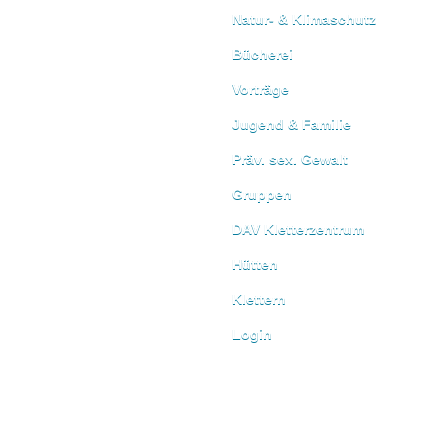
Natur- & Klimaschutz
Bücherei
Vorträge
Jugend & Familie
Präv. sex. Gewalt
Gruppen
DAV Kletterzentrum
Hütten
Klettern
Login