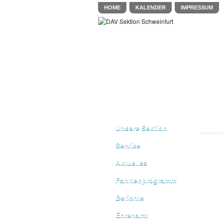
HOME
KALENDER
IMPRESSUM
Unsere Sektion
Service
Aktuelles
Fahrtenprogramm
Berichte
Ehrenamt