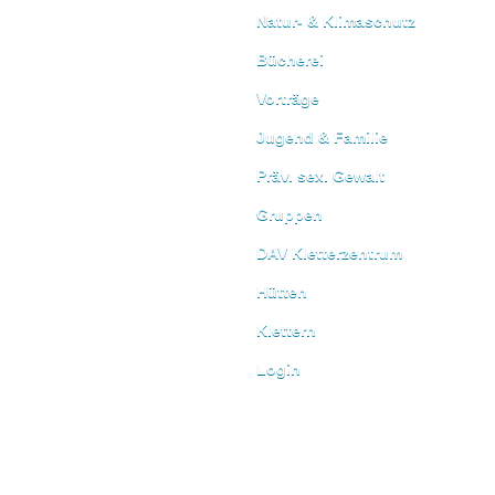
Natur- & Klimaschutz
Bücherei
Vorträge
Jugend & Familie
Präv. sex. Gewalt
Gruppen
DAV Kletterzentrum
Hütten
Klettern
Login