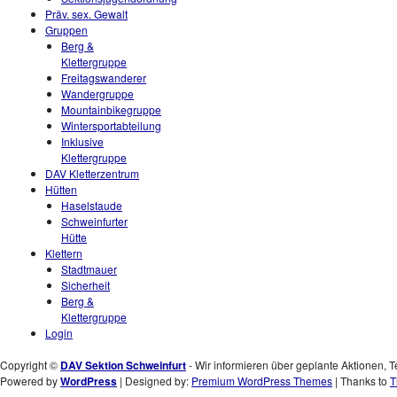
Präv. sex. Gewalt
Gruppen
Berg &
Klettergruppe
Freitagswanderer
Wandergruppe
Mountainbikegruppe
Wintersportabteilung
Inklusive
Klettergruppe
DAV Kletterzentrum
Hütten
Haselstaude
Schweinfurter
Hütte
Klettern
Stadtmauer
Sicherheit
Berg &
Klettergruppe
Login
Copyright ©
DAV Sektion Schweinfurt
- Wir informieren über geplante Aktionen, T
Powered by
WordPress
| Designed by:
Premium WordPress Themes
| Thanks to
T