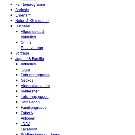
Fahrtenprogramm
Berichte
Ehrenamt
Natur- & Klimaschutz
Bücherei
Allgemeines &
Aktuelles
Online
Reservierung
Vorträge
Jugend & Familie
Aktuelles
Team
Fahrtenprogramm
Geckos
Alpensalamander
Kletteraffen
Leistungsgruppe
Bergziegen
Familiengruppe
Fotos &
Aktionen
JDAV
Facebook
Sektionsjugendordnung