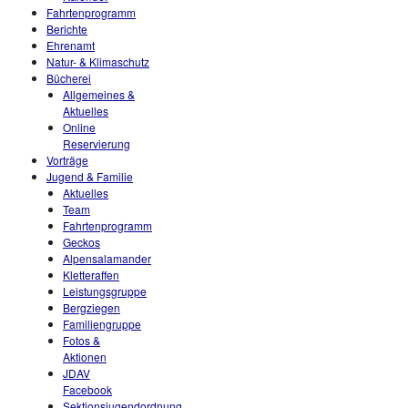
Fahrtenprogramm
Berichte
Ehrenamt
Natur- & Klimaschutz
Bücherei
Allgemeines &
Aktuelles
Online
Reservierung
Vorträge
Jugend & Familie
Aktuelles
Team
Fahrtenprogramm
Geckos
Alpensalamander
Kletteraffen
Leistungsgruppe
Bergziegen
Familiengruppe
Fotos &
Aktionen
JDAV
Facebook
Sektionsjugendordnung