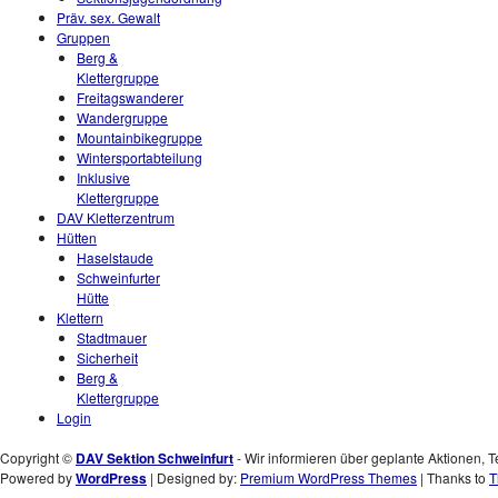
Präv. sex. Gewalt
Gruppen
Berg &
Klettergruppe
Freitagswanderer
Wandergruppe
Mountainbikegruppe
Wintersportabteilung
Inklusive
Klettergruppe
DAV Kletterzentrum
Hütten
Haselstaude
Schweinfurter
Hütte
Klettern
Stadtmauer
Sicherheit
Berg &
Klettergruppe
Login
Copyright ©
DAV Sektion Schweinfurt
- Wir informieren über geplante Aktionen, T
Powered by
WordPress
| Designed by:
Premium WordPress Themes
| Thanks to
T