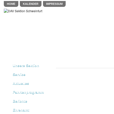
HOME
KALENDER
IMPRESSUM
Unsere Sektion
Service
Aktuelles
Fahrtenprogramm
Berichte
Ehrenamt