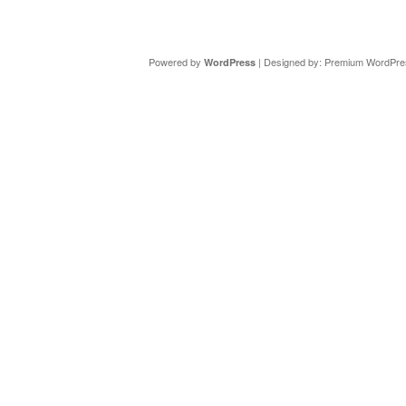
Copyright ©
DAV Sektion Schweinfurt
- Wir informieren ü
Powered by
| Designed by:
Premium WordPre
WordPress