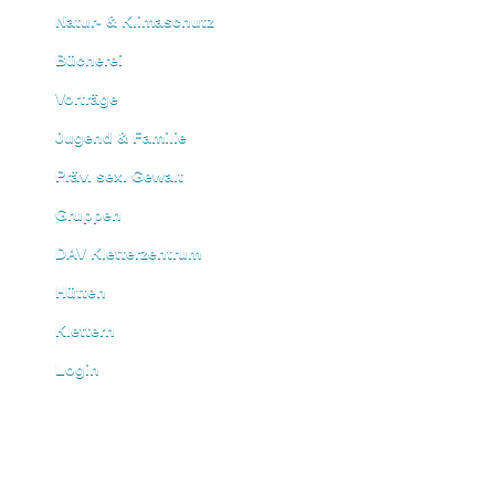
Natur- & Klimaschutz
Bücherei
Vorträge
Jugend & Familie
Präv. sex. Gewalt
Gruppen
DAV Kletterzentrum
Hütten
Klettern
Login