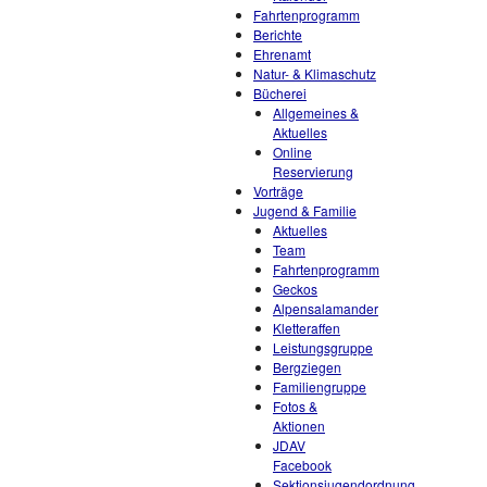
Fahrtenprogramm
Berichte
Ehrenamt
Natur- & Klimaschutz
Bücherei
Allgemeines &
Aktuelles
Online
Reservierung
Vorträge
Jugend & Familie
Aktuelles
Team
Fahrtenprogramm
Geckos
Alpensalamander
Kletteraffen
Leistungsgruppe
Bergziegen
Familiengruppe
Fotos &
Aktionen
JDAV
Facebook
Sektionsjugendordnung