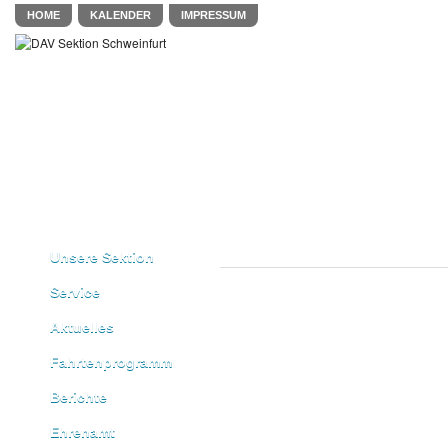
HOME
KALENDER
IMPRESSUM
Unsere Sektion
Service
Aktuelles
Fahrtenprogramm
Berichte
Ehrenamt