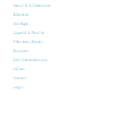
Natur- & Klimaschutz
Bücherei
Vorträge
Jugend & Familie
Präv. sex. Gewalt
Gruppen
DAV Kletterzentrum
Hütten
Klettern
Login