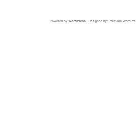
Copyright ©
DAV Sektion Schweinfurt
- Wir informieren ü
Powered by
| Designed by:
Premium WordPre
WordPress