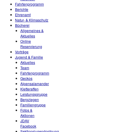
Fahrtenprogramm
Berichte
Ehrenamt
Natur- & Klimaschutz
Bücherei
Allgemeines &
Aktuelles
Online
Reservierung
Vorträge
Jugend & Familie
Aktuelles
Team
Fahrtenprogramm
Geckos
Alpensalamander
Kletteraffen
Leistungsgruppe
Bergziegen
Familiengruppe
Fotos &
Aktionen
JDAV
Facebook
Sektionsjugendordnung