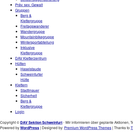
Präv. sex. Gewalt
Gruppen
Berg &
Klettergruppe
Freitagswanderer
Wandergruppe
Mountainbikegruppe
Wintersportabteilung
Inklusive
Klettergruppe
DAV Kletterzentrum
Hütten
Haselstaude
Schweinfurter
Hütte
Klettern
Stadtmauer
Sicherheit
Berg &
Klettergruppe
Login
Copyright ©
DAV Sektion Schweinfurt
- Wir informieren über geplante Aktionen, T
Powered by
WordPress
| Designed by:
Premium WordPress Themes
| Thanks to
T