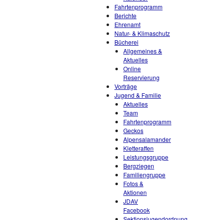
Fahrtenprogramm
Berichte
Ehrenamt
Natur- & Klimaschutz
Bücherei
Allgemeines &
Aktuelles
Online
Reservierung
Vorträge
Jugend & Familie
Aktuelles
Team
Fahrtenprogramm
Geckos
Alpensalamander
Kletteraffen
Leistungsgruppe
Bergziegen
Familiengruppe
Fotos &
Aktionen
JDAV
Facebook
Sektionsjugendordnung