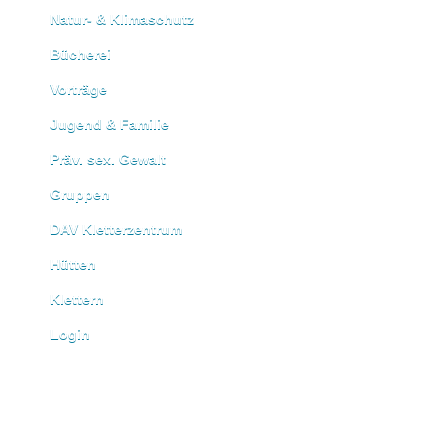
Natur- & Klimaschutz
Bücherei
Vorträge
Jugend & Familie
Präv. sex. Gewalt
Gruppen
DAV Kletterzentrum
Hütten
Klettern
Login