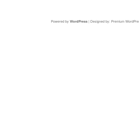
Copyright ©
DAV Sektion Schweinfurt
- Wir informieren ü
Powered by
| Designed by:
Premium WordPre
WordPress