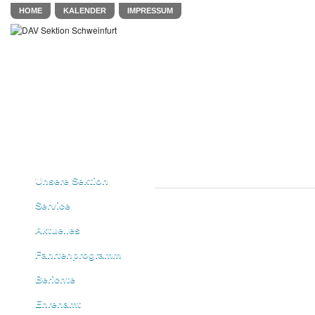
HOME
KALENDER
IMPRESSUM
Unsere Sektion
Service
Aktuelles
Fahrtenprogramm
Berichte
Ehrenamt