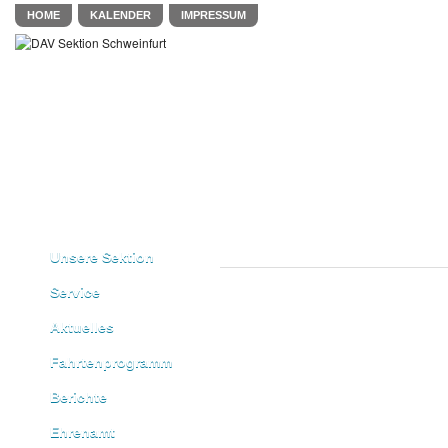
HOME
KALENDER
IMPRESSUM
Unsere Sektion
Service
Aktuelles
Fahrtenprogramm
Berichte
Ehrenamt