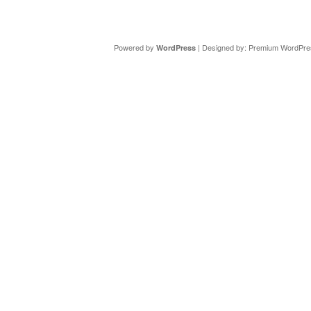
Copyright ©
DAV Sektion Schweinfurt
- Wir informieren ü
Powered by
| Designed by:
Premium WordPre
WordPress