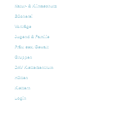
Natur- & Klimaschutz
Bücherei
Vorträge
Jugend & Familie
Präv. sex. Gewalt
Gruppen
DAV Kletterzentrum
Hütten
Klettern
Login