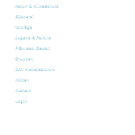
Natur- & Klimaschutz
Bücherei
Vorträge
Jugend & Familie
Präv. sex. Gewalt
Gruppen
DAV Kletterzentrum
Hütten
Klettern
Login