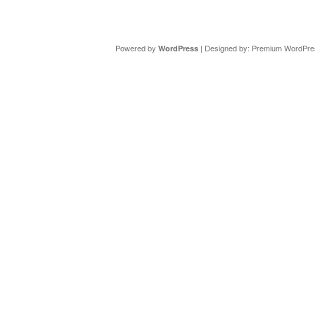
Copyright ©
DAV Sektion Schweinfurt
- Wir informieren ü
Powered by
| Designed by:
Premium WordPre
WordPress