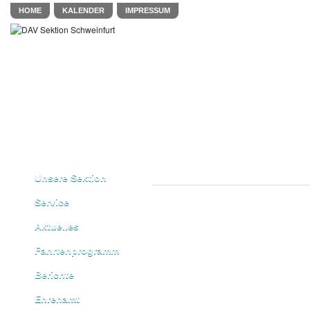
HOME
KALENDER
IMPRESSUM
Unsere Sektion
Service
Aktuelles
Fahrtenprogramm
Berichte
Ehrenamt