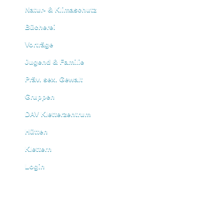
Natur- & Klimaschutz
Bücherei
Vorträge
Jugend & Familie
Präv. sex. Gewalt
Gruppen
DAV Kletterzentrum
Hütten
Klettern
Login