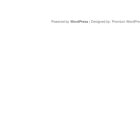
Copyright ©
DAV Sektion Schweinfurt
- Wir informieren ü
Powered by
| Designed by:
Premium WordPre
WordPress