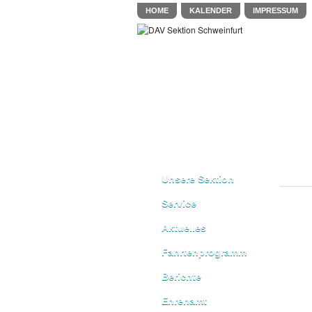
HOME
KALENDER
IMPRESSUM
Unsere Sektion
Service
Aktuelles
Fahrtenprogramm
Berichte
Ehrenamt