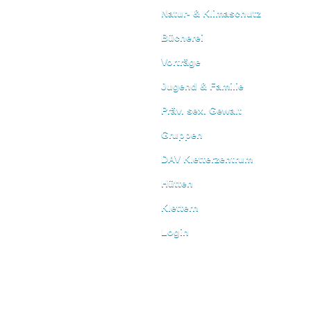
Natur- & Klimaschutz
Bücherei
Vorträge
Jugend & Familie
Präv. sex. Gewalt
Gruppen
DAV Kletterzentrum
Hütten
Klettern
Login