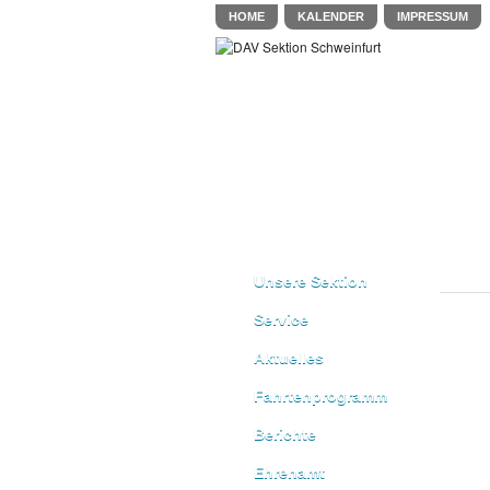
HOME
KALENDER
IMPRESSUM
Unsere Sektion
Service
Aktuelles
Fahrtenprogramm
Berichte
Ehrenamt