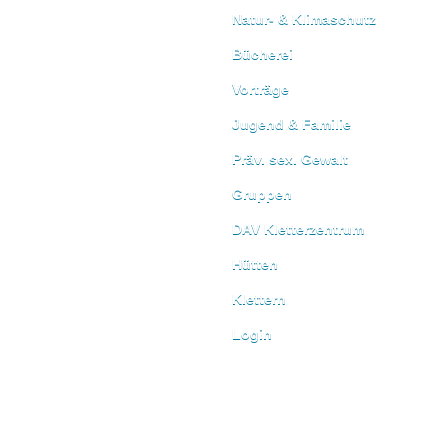
Natur- & Klimaschutz
Bücherei
Vorträge
Jugend & Familie
Präv. sex. Gewalt
Gruppen
DAV Kletterzentrum
Hütten
Klettern
Login