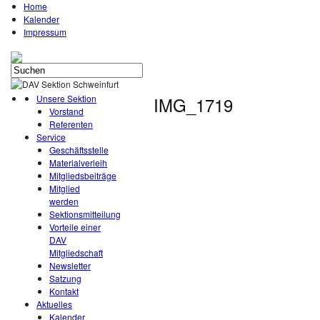
Home
Kalender
Impressum
Unsere Sektion
IMG_1719
Vorstand
Referenten
Service
Geschäftsstelle
Materialverleih
Mitgliedsbeiträge
Mitglied
werden
Sektionsmitteilung
Vorteile einer
DAV
Mitgliedschaft
Newsletter
Satzung
Kontakt
Aktuelles
Kalender