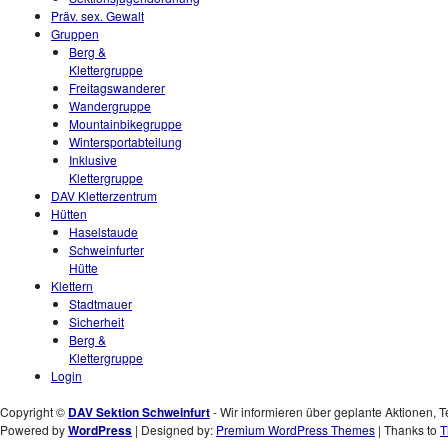
Präv. sex. Gewalt
Gruppen
Berg &
Klettergruppe
Freitagswanderer
Wandergruppe
Mountainbikegruppe
Wintersportabteilung
Inklusive
Klettergruppe
DAV Kletterzentrum
Hütten
Haselstaude
Schweinfurter
Hütte
Klettern
Stadtmauer
Sicherheit
Berg &
Klettergruppe
Login
Copyright ©
DAV Sektion Schweinfurt
- Wir informieren über geplante Aktionen, T
Powered by
WordPress
| Designed by:
Premium WordPress Themes
| Thanks to
T