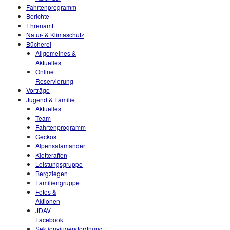
Fahrtenprogramm
Berichte
Ehrenamt
Natur- & Klimaschutz
Bücherei
Allgemeines &
Aktuelles
Online
Reservierung
Vorträge
Jugend & Familie
Aktuelles
Team
Fahrtenprogramm
Geckos
Alpensalamander
Kletteraffen
Leistungsgruppe
Bergziegen
Familiengruppe
Fotos &
Aktionen
JDAV
Facebook
Sektionsjugendordnung