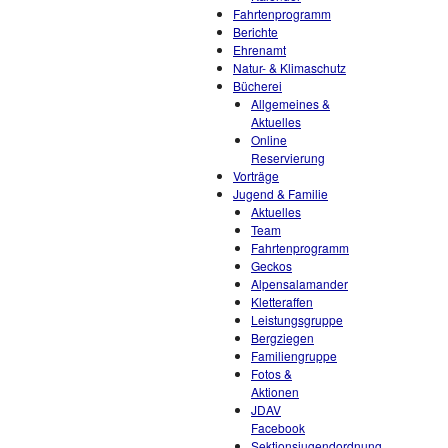
Fahrtenprogramm
Berichte
Ehrenamt
Natur- & Klimaschutz
Bücherei
Allgemeines &
Aktuelles
Online
Reservierung
Vorträge
Jugend & Familie
Aktuelles
Team
Fahrtenprogramm
Geckos
Alpensalamander
Kletteraffen
Leistungsgruppe
Bergziegen
Familiengruppe
Fotos &
Aktionen
JDAV
Facebook
Sektionsjugendordnung