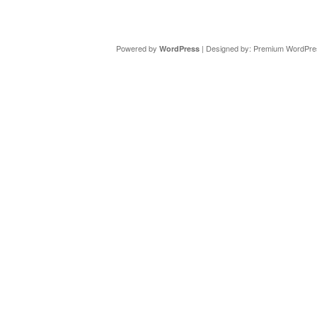
Copyright ©
DAV Sektion Schweinfurt
- Wir informieren ü
Powered by
| Designed by:
Premium WordPre
WordPress