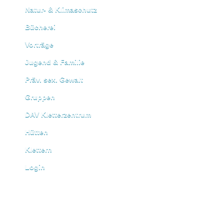
Natur- & Klimaschutz
Bücherei
Vorträge
Jugend & Familie
Präv. sex. Gewalt
Gruppen
DAV Kletterzentrum
Hütten
Klettern
Login