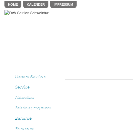
HOME
KALENDER
IMPRESSUM
Unsere Sektion
Service
Aktuelles
Fahrtenprogramm
Berichte
Ehrenamt