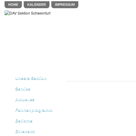
HOME
KALENDER
IMPRESSUM
Unsere Sektion
Service
Aktuelles
Fahrtenprogramm
Berichte
Ehrenamt