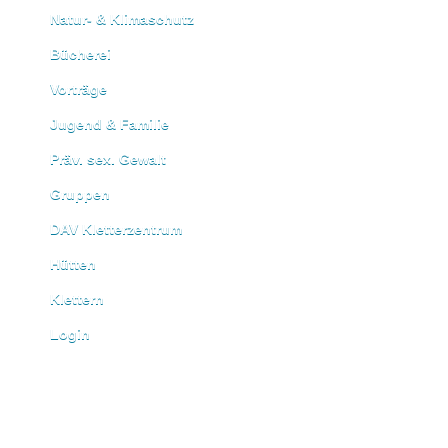
Natur- & Klimaschutz
Bücherei
Vorträge
Jugend & Familie
Präv. sex. Gewalt
Gruppen
DAV Kletterzentrum
Hütten
Klettern
Login