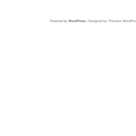
Copyright ©
DAV Sektion Schweinfurt
- Wir informieren ü
Powered by
| Designed by:
Premium WordPre
WordPress