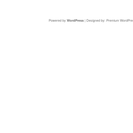
Copyright ©
DAV Sektion Schweinfurt
- Wir informieren ü
Powered by
| Designed by:
Premium WordPre
WordPress