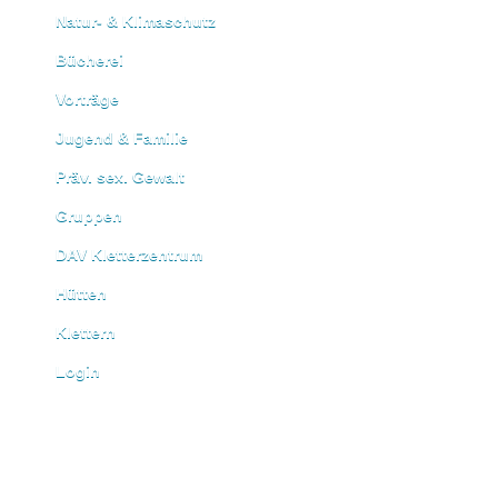
Natur- & Klimaschutz
Bücherei
Vorträge
Jugend & Familie
Präv. sex. Gewalt
Gruppen
DAV Kletterzentrum
Hütten
Klettern
Login