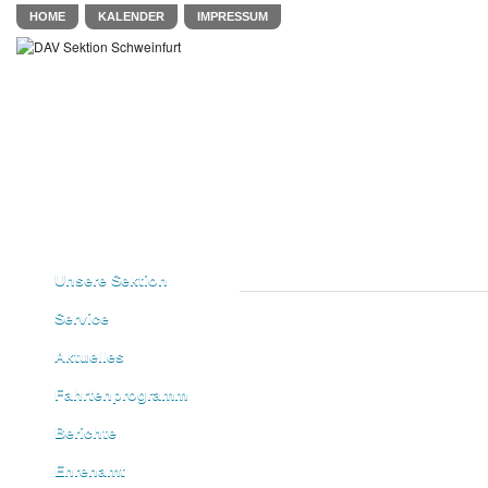
HOME
KALENDER
IMPRESSUM
Unsere Sektion
Service
Aktuelles
Fahrtenprogramm
Berichte
Ehrenamt