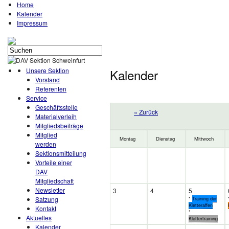
Home
Kalender
Impressum
Unsere Sektion
Kalender
Vorstand
Referenten
Service
Geschäftsstelle
« Zurück
Materialverleih
Mitgliedsbeiträge
Mitglied
Montag
Dienstag
Mittwoch
werden
Sektionsmitteilung
Vorteile einer
DAV
Mitgliedschaft
Newsletter
3
4
5
Satzung
*
Training der
Kletteraffen
Kontakt
*
Aktuelles
Klettertraining
Kalender