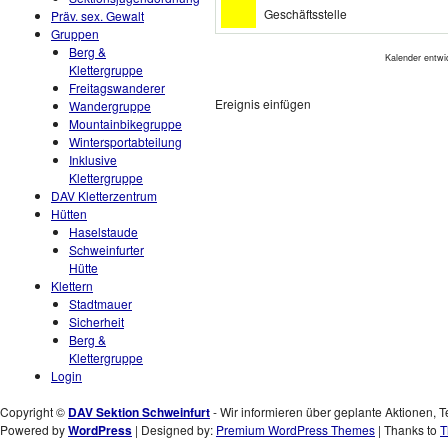
Geschäftsstelle
Präv. sex. Gewalt
Gruppen
Berg &
Kalender entwi
Klettergruppe
Freitagswanderer
Ereignis einfügen
Wandergruppe
Mountainbikegruppe
Wintersportabteilung
Inklusive
Klettergruppe
DAV Kletterzentrum
Hütten
Haselstaude
Schweinfurter
Hütte
Klettern
Stadtmauer
Sicherheit
Berg &
Klettergruppe
Login
Copyright ©
DAV Sektion Schweinfurt
- Wir informieren über geplante Aktionen, T
Powered by
WordPress
| Designed by:
Premium WordPress Themes
| Thanks to
T