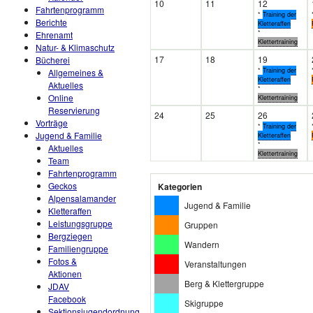
10
11
12
Fahrtenprogramm
*
Training der
Berichte
Kletteraffen
*
Ehrenamt
Klettertraining
Natur- & Klimaschutz
17
18
19
Bücherei
*
Training der
Allgemeines &
Kletteraffen
Aktuelles
*
Online
Klettertraining
Reservierung
24
25
26
Vorträge
*
Training der
Jugend & Familie
Kletteraffen
*
Aktuelles
Klettertraining
Team
Fahrtenprogramm
Geckos
Kategorien
Alpensalamander
Jugend & Familie
Kletteraffen
Leistungsgruppe
Gruppen
Bergziegen
Wandern
Familiengruppe
Fotos &
Veranstaltungen
Aktionen
Berg & Klettergruppe
JDAV
Facebook
Skigruppe
Sektionsjugendordnung