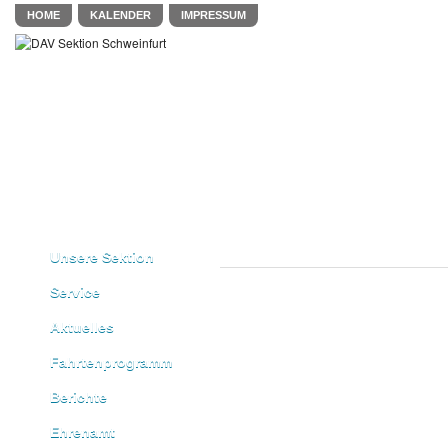
HOME
KALENDER
IMPRESSUM
Unsere Sektion
Service
Aktuelles
Fahrtenprogramm
Berichte
Ehrenamt