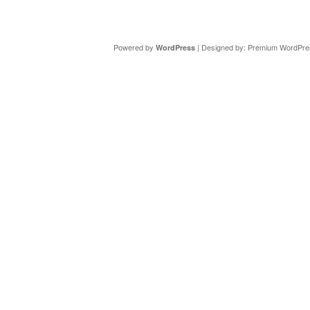
Copyright ©
DAV Sektion Schweinfurt
- Wir informieren ü
Powered by
| Designed by:
Premium WordPre
WordPress