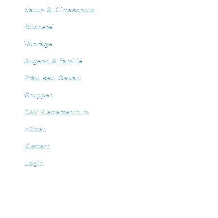
Natur- & Klimaschutz
Bücherei
Vorträge
Jugend & Familie
Präv. sex. Gewalt
Gruppen
DAV Kletterzentrum
Hütten
Klettern
Login