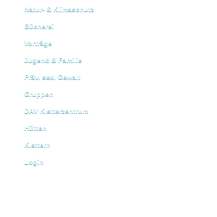
Natur- & Klimaschutz
Bücherei
Vorträge
Jugend & Familie
Präv. sex. Gewalt
Gruppen
DAV Kletterzentrum
Hütten
Klettern
Login