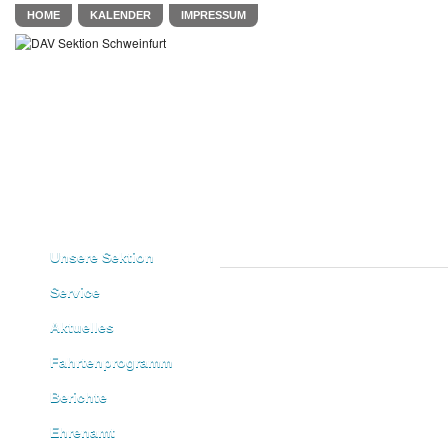
HOME
KALENDER
IMPRESSUM
Unsere Sektion
Service
Aktuelles
Fahrtenprogramm
Berichte
Ehrenamt