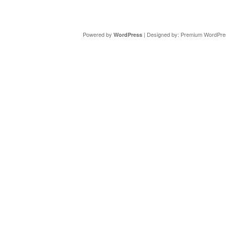
Copyright ©
DAV Sektion Schweinfurt
- Wir informieren ü
Powered by
| Designed by:
Premium WordPre
WordPress