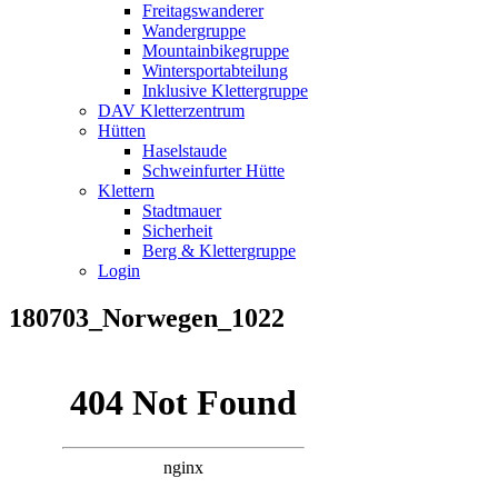
Freitagswanderer
Wandergruppe
Mountainbikegruppe
Wintersportabteilung
Inklusive Klettergruppe
DAV Kletterzentrum
Hütten
Haselstaude
Schweinfurter Hütte
Klettern
Stadtmauer
Sicherheit
Berg & Klettergruppe
Login
180703_Norwegen_1022