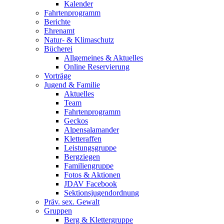
Kalender
Fahrtenprogramm
Berichte
Ehrenamt
Natur- & Klimaschutz
Bücherei
Allgemeines & Aktuelles
Online Reservierung
Vorträge
Jugend & Familie
Aktuelles
Team
Fahrtenprogramm
Geckos
Alpensalamander
Kletteraffen
Leistungsgruppe
Bergziegen
Familiengruppe
Fotos & Aktionen
JDAV Facebook
Sektionsjugendordnung
Präv. sex. Gewalt
Gruppen
Berg & Klettergruppe