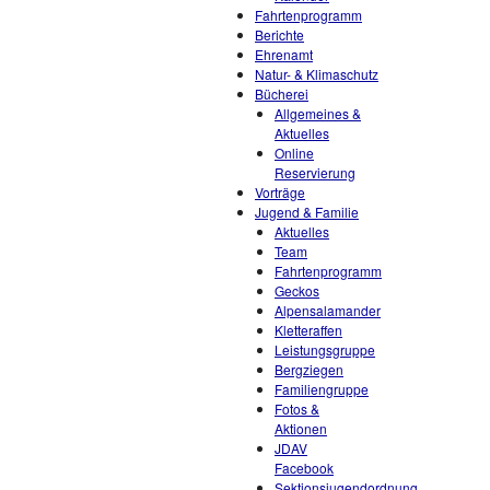
Fahrtenprogramm
Berichte
Ehrenamt
Natur- & Klimaschutz
Bücherei
Allgemeines &
Aktuelles
Online
Reservierung
Vorträge
Jugend & Familie
Aktuelles
Team
Fahrtenprogramm
Geckos
Alpensalamander
Kletteraffen
Leistungsgruppe
Bergziegen
Familiengruppe
Fotos &
Aktionen
JDAV
Facebook
Sektionsjugendordnung