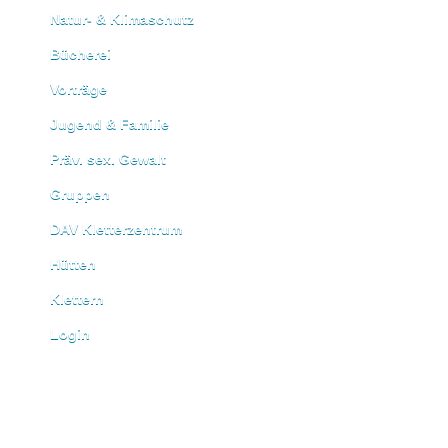
Natur- & Klimaschutz
Bücherei
Vorträge
Jugend & Familie
Präv. sex. Gewalt
Gruppen
DAV Kletterzentrum
Hütten
Klettern
Login