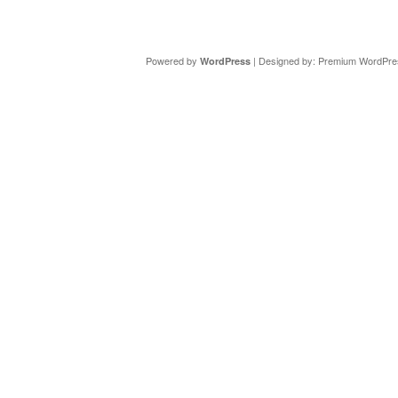
Copyright ©
DAV Sektion Schweinfurt
- Wir informieren ü
Powered by
| Designed by:
Premium WordPre
WordPress