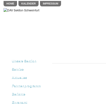
HOME
KALENDER
IMPRESSUM
Unsere Sektion
Service
Aktuelles
Fahrtenprogramm
Berichte
Ehrenamt