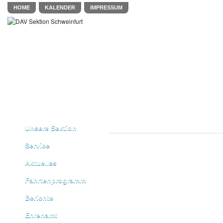
HOME
KALENDER
IMPRESSUM
Unsere Sektion
Service
Aktuelles
Fahrtenprogramm
Berichte
Ehrenamt