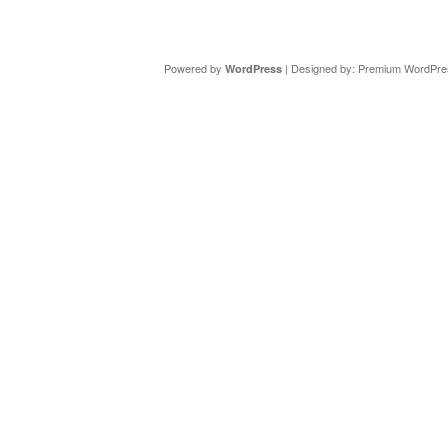
Copyright ©
DAV Sektion Schweinfurt
- Wir informieren ü
Powered by
| Designed by:
Premium WordPre
WordPress