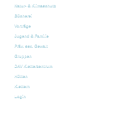
Natur- & Klimaschutz
Bücherei
Vorträge
Jugend & Familie
Präv. sex. Gewalt
Gruppen
DAV Kletterzentrum
Hütten
Klettern
Login