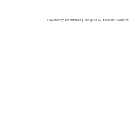
Copyright ©
DAV Sektion Schweinfurt
- Wir informieren ü
Powered by
| Designed by:
Premium WordPre
WordPress