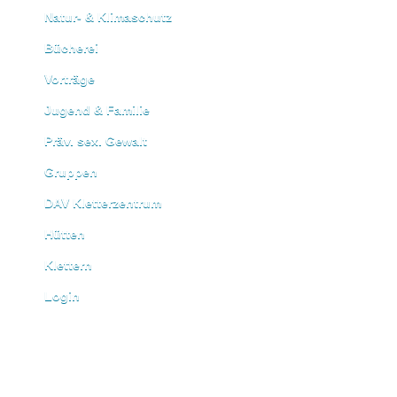
Natur- & Klimaschutz
Bücherei
Vorträge
Jugend & Familie
Präv. sex. Gewalt
Gruppen
DAV Kletterzentrum
Hütten
Klettern
Login