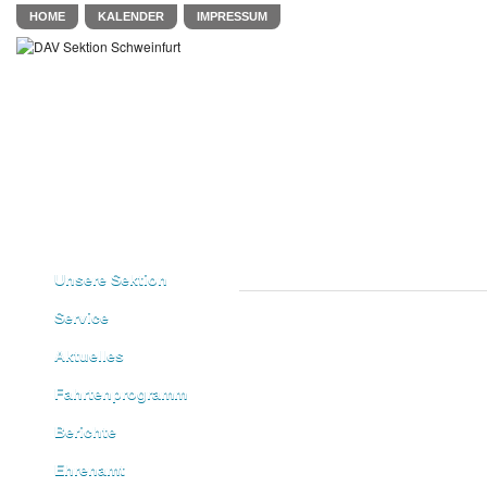
HOME
KALENDER
IMPRESSUM
Unsere Sektion
Service
Aktuelles
Fahrtenprogramm
Berichte
Ehrenamt