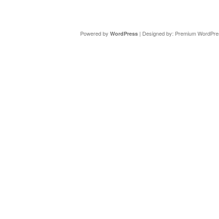
Copyright ©
DAV Sektion Schweinfurt
- Wir informieren ü
Powered by
| Designed by:
Premium WordPre
WordPress