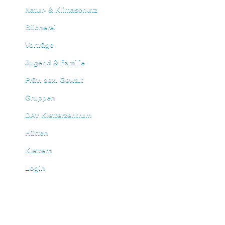
Natur- & Klimaschutz
Bücherei
Vorträge
Jugend & Familie
Präv. sex. Gewalt
Gruppen
DAV Kletterzentrum
Hütten
Klettern
Login