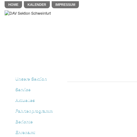
HOME
KALENDER
IMPRESSUM
Unsere Sektion
Service
Aktuelles
Fahrtenprogramm
Berichte
Ehrenamt