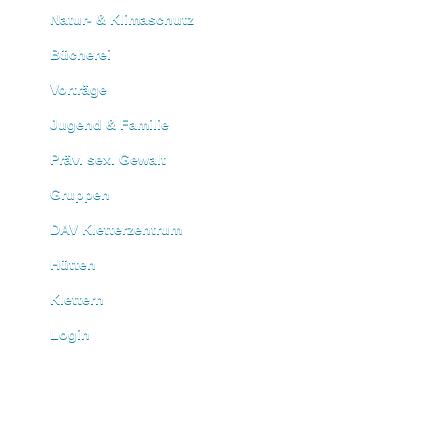
Natur- & Klimaschutz
Bücherei
Vorträge
Jugend & Familie
Präv. sex. Gewalt
Gruppen
DAV Kletterzentrum
Hütten
Klettern
Login