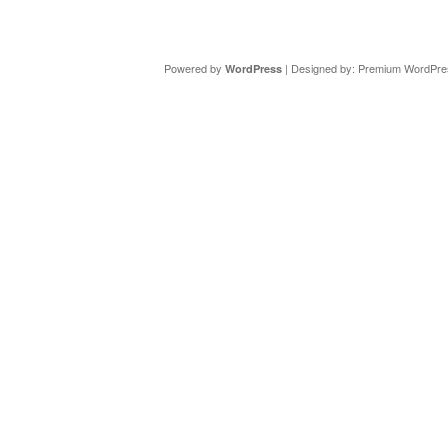
Copyright ©
DAV Sektion Schweinfurt
- Wir informieren ü
Powered by
| Designed by:
Premium WordPre
WordPress