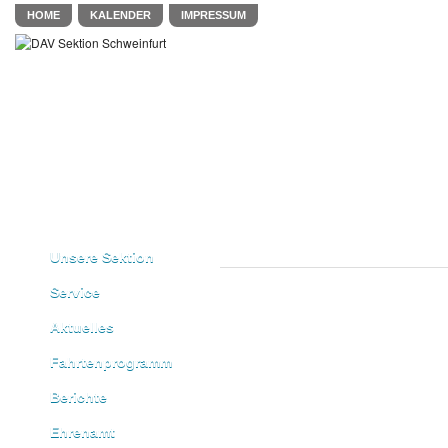
HOME
KALENDER
IMPRESSUM
Unsere Sektion
Service
Aktuelles
Fahrtenprogramm
Berichte
Ehrenamt