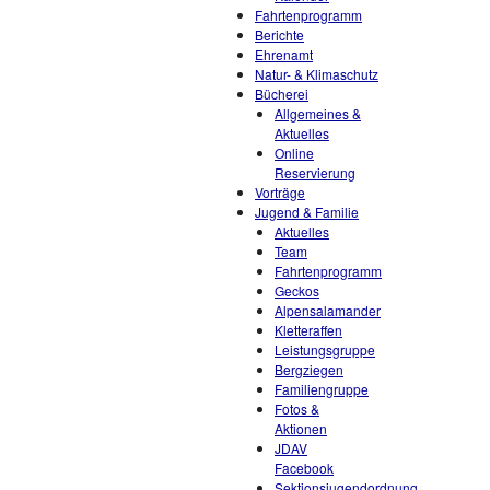
Fahrtenprogramm
Berichte
Ehrenamt
Natur- & Klimaschutz
Bücherei
Allgemeines &
Aktuelles
Online
Reservierung
Vorträge
Jugend & Familie
Aktuelles
Team
Fahrtenprogramm
Geckos
Alpensalamander
Kletteraffen
Leistungsgruppe
Bergziegen
Familiengruppe
Fotos &
Aktionen
JDAV
Facebook
Sektionsjugendordnung