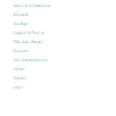
Natur- & Klimaschutz
Bücherei
Vorträge
Jugend & Familie
Präv. sex. Gewalt
Gruppen
DAV Kletterzentrum
Hütten
Klettern
Login