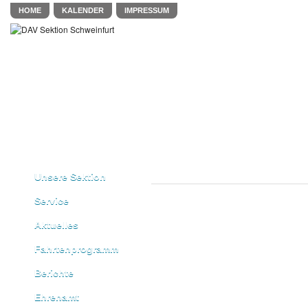
HOME
KALENDER
IMPRESSUM
Unsere Sektion
Service
Aktuelles
Fahrtenprogramm
Berichte
Ehrenamt