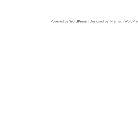
Copyright ©
DAV Sektion Schweinfurt
- Wir informieren ü
Powered by
| Designed by:
Premium WordPre
WordPress