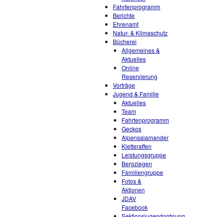
Fahrtenprogramm
Berichte
Ehrenamt
Natur- & Klimaschutz
Bücherei
Allgemeines &
Aktuelles
Online
Reservierung
Vorträge
Jugend & Familie
Aktuelles
Team
Fahrtenprogramm
Geckos
Alpensalamander
Kletteraffen
Leistungsgruppe
Bergziegen
Familiengruppe
Fotos &
Aktionen
JDAV
Facebook
Sektionsjugendordnung