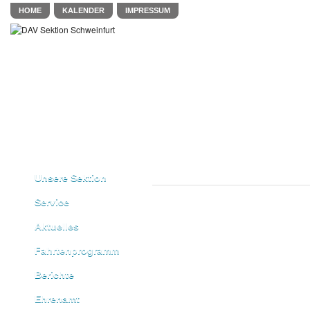
HOME
KALENDER
IMPRESSUM
Unsere Sektion
Service
Aktuelles
Fahrtenprogramm
Berichte
Ehrenamt