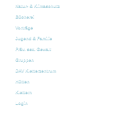
Natur- & Klimaschutz
Bücherei
Vorträge
Jugend & Familie
Präv. sex. Gewalt
Gruppen
DAV Kletterzentrum
Hütten
Klettern
Login