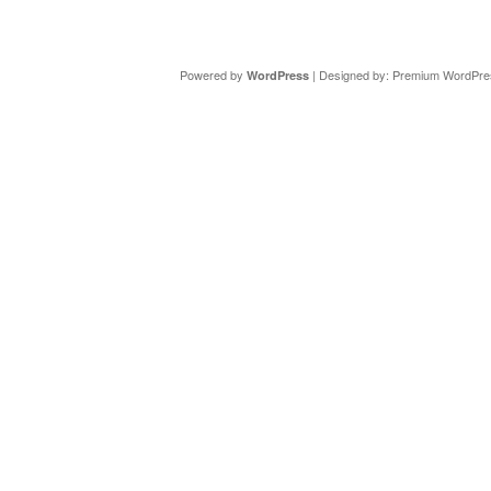
Copyright ©
DAV Sektion Schweinfurt
- Wir informieren ü
Powered by
| Designed by:
Premium WordPre
WordPress