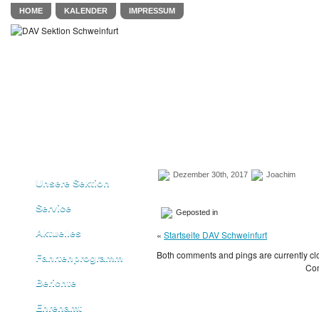
HOME
KALENDER
IMPRESSUM
Dezember 30th, 2017
Joachim
Unsere Sektion
Service
Geposted in
Aktuelles
«
Startseite DAV Schweinfurt
Both comments and pings are currently cl
Fahrtenprogramm
Com
Berichte
Ehrenamt