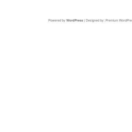
Copyright ©
DAV Sektion Schweinfurt
- Wir informieren ü
Powered by
| Designed by:
Premium WordPre
WordPress