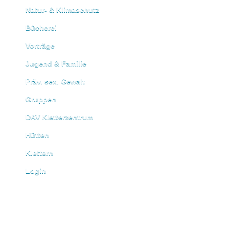
Natur- & Klimaschutz
Bücherei
Vorträge
Jugend & Familie
Präv. sex. Gewalt
Gruppen
DAV Kletterzentrum
Hütten
Klettern
Login