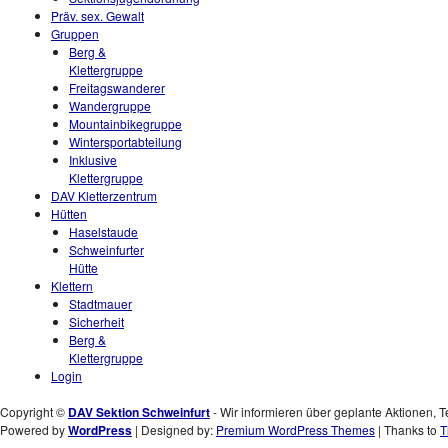
Präv. sex. Gewalt
Gruppen
Berg &
Klettergruppe
Freitagswanderer
Wandergruppe
Mountainbikegruppe
Wintersportabteilung
Inklusive
Klettergruppe
DAV Kletterzentrum
Hütten
Haselstaude
Schweinfurter
Hütte
Klettern
Stadtmauer
Sicherheit
Berg &
Klettergruppe
Login
Copyright ©
DAV Sektion Schweinfurt
- Wir informieren über geplante Aktionen, T
Powered by
WordPress
| Designed by:
Premium WordPress Themes
| Thanks to
T