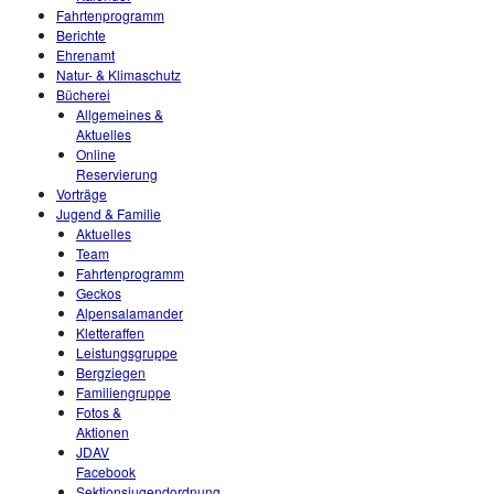
Fahrtenprogramm
Berichte
Ehrenamt
Natur- & Klimaschutz
Bücherei
Allgemeines &
Aktuelles
Online
Reservierung
Vorträge
Jugend & Familie
Aktuelles
Team
Fahrtenprogramm
Geckos
Alpensalamander
Kletteraffen
Leistungsgruppe
Bergziegen
Familiengruppe
Fotos &
Aktionen
JDAV
Facebook
Sektionsjugendordnung