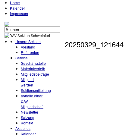
Home
Kalender
Impressum
Unsere Sektion
20250329_121644
Vorstand
Referenten
Service
Geschäftsstelle
Materialverleih
Mitgliedsbeiträge
Mitglied
werden
Sektionsmitteilung
Vorteile einer
DAV
Mitgliedschaft
Newsletter
Satzung
Kontakt
Aktuelles
Kalender