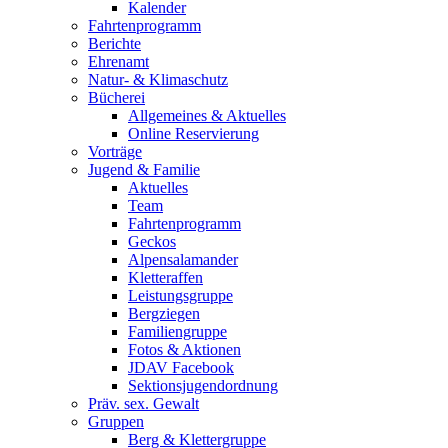
Kalender
Fahrtenprogramm
Berichte
Ehrenamt
Natur- & Klimaschutz
Bücherei
Allgemeines & Aktuelles
Online Reservierung
Vorträge
Jugend & Familie
Aktuelles
Team
Fahrtenprogramm
Geckos
Alpensalamander
Kletteraffen
Leistungsgruppe
Bergziegen
Familiengruppe
Fotos & Aktionen
JDAV Facebook
Sektionsjugendordnung
Präv. sex. Gewalt
Gruppen
Berg & Klettergruppe