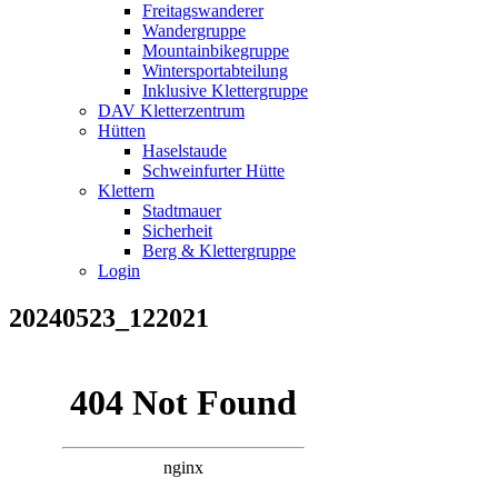
Freitagswanderer
Wandergruppe
Mountainbikegruppe
Wintersportabteilung
Inklusive Klettergruppe
DAV Kletterzentrum
Hütten
Haselstaude
Schweinfurter Hütte
Klettern
Stadtmauer
Sicherheit
Berg & Klettergruppe
Login
20240523_122021