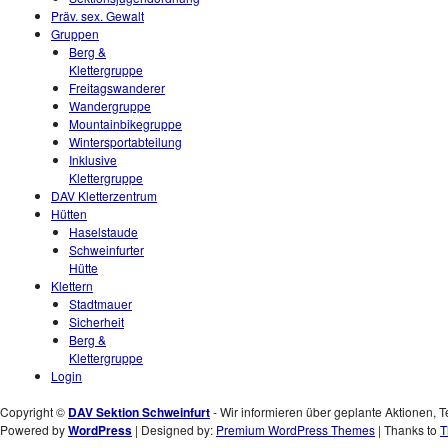
Präv. sex. Gewalt
Gruppen
Berg &
Klettergruppe
Freitagswanderer
Wandergruppe
Mountainbikegruppe
Wintersportabteilung
Inklusive
Klettergruppe
DAV Kletterzentrum
Hütten
Haselstaude
Schweinfurter
Hütte
Klettern
Stadtmauer
Sicherheit
Berg &
Klettergruppe
Login
Copyright ©
DAV Sektion Schweinfurt
- Wir informieren über geplante Aktionen, T
Powered by
WordPress
| Designed by:
Premium WordPress Themes
| Thanks to
T