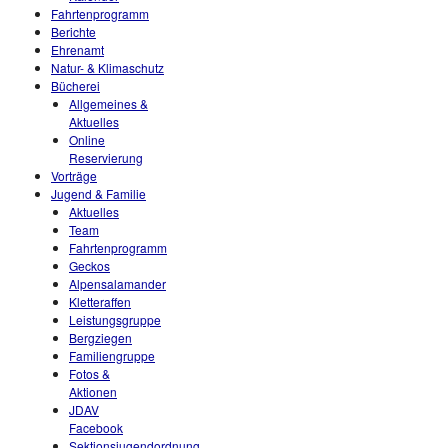
Fahrtenprogramm
Berichte
Ehrenamt
Natur- & Klimaschutz
Bücherei
Allgemeines &
Aktuelles
Online
Reservierung
Vorträge
Jugend & Familie
Aktuelles
Team
Fahrtenprogramm
Geckos
Alpensalamander
Kletteraffen
Leistungsgruppe
Bergziegen
Familiengruppe
Fotos &
Aktionen
JDAV
Facebook
Sektionsjugendordnung