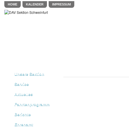
HOME
KALENDER
IMPRESSUM
Unsere Sektion
Service
Aktuelles
Fahrtenprogramm
Berichte
Ehrenamt