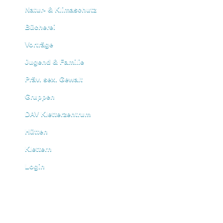
Natur- & Klimaschutz
Bücherei
Vorträge
Jugend & Familie
Präv. sex. Gewalt
Gruppen
DAV Kletterzentrum
Hütten
Klettern
Login