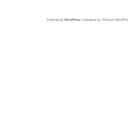
Copyright ©
DAV Sektion Schweinfurt
- Wir informieren ü
Powered by
| Designed by:
Premium WordPre
WordPress