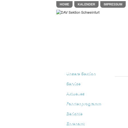
HOME
KALENDER
IMPRESSUM
Unsere Sektion
Service
Aktuelles
Fahrtenprogramm
Berichte
Ehrenamt