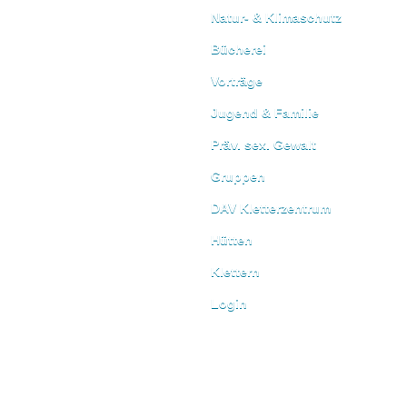
Natur- & Klimaschutz
Bücherei
Vorträge
Jugend & Familie
Präv. sex. Gewalt
Gruppen
DAV Kletterzentrum
Hütten
Klettern
Login