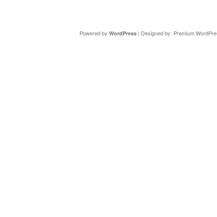
Copyright ©
DAV Sektion Schweinfurt
- Wir informieren ü
Powered by
| Designed by:
Premium WordPre
WordPress