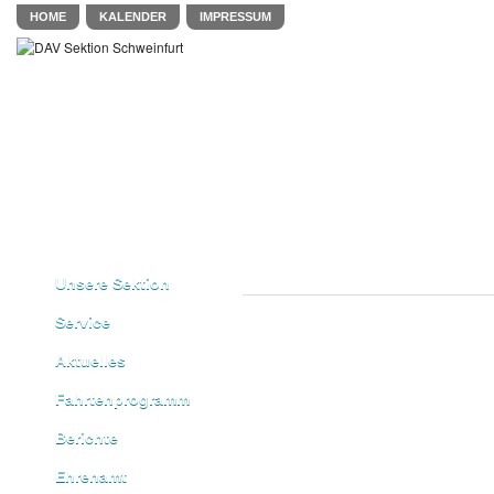
HOME
KALENDER
IMPRESSUM
Unsere Sektion
Service
Aktuelles
Fahrtenprogramm
Berichte
Ehrenamt