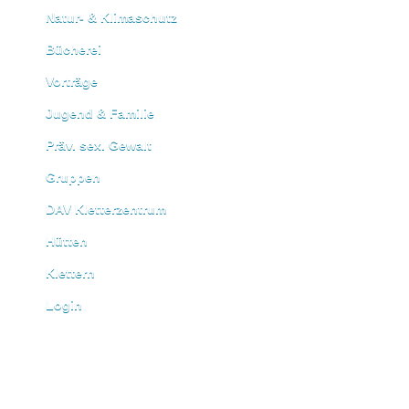
Natur- & Klimaschutz
Bücherei
Vorträge
Jugend & Familie
Präv. sex. Gewalt
Gruppen
DAV Kletterzentrum
Hütten
Klettern
Login