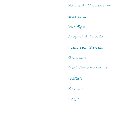
Natur- & Klimaschutz
Bücherei
Vorträge
Jugend & Familie
Präv. sex. Gewalt
Gruppen
DAV Kletterzentrum
Hütten
Klettern
Login