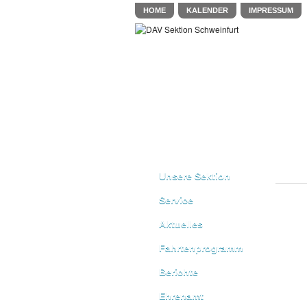
HOME
KALENDER
IMPRESSUM
Unsere Sektion
Service
Aktuelles
Fahrtenprogramm
Berichte
Ehrenamt