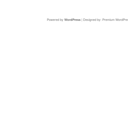
Copyright ©
DAV Sektion Schweinfurt
- Wir informieren ü
Powered by
| Designed by:
Premium WordPre
WordPress