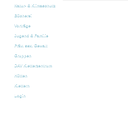
Natur- & Klimaschutz
Bücherei
Vorträge
Jugend & Familie
Präv. sex. Gewalt
Gruppen
DAV Kletterzentrum
Hütten
Klettern
Login