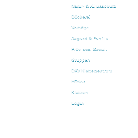
Natur- & Klimaschutz
Bücherei
Vorträge
Jugend & Familie
Präv. sex. Gewalt
Gruppen
DAV Kletterzentrum
Hütten
Klettern
Login