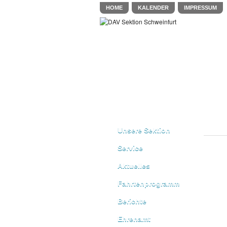
HOME
KALENDER
IMPRESSUM
Unsere Sektion
Service
Aktuelles
Fahrtenprogramm
Berichte
Ehrenamt