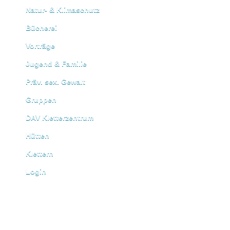
Natur- & Klimaschutz
Bücherei
Vorträge
Jugend & Familie
Präv. sex. Gewalt
Gruppen
DAV Kletterzentrum
Hütten
Klettern
Login