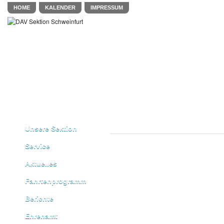
HOME
KALENDER
IMPRESSUM
Unsere Sektion
Service
Aktuelles
Fahrtenprogramm
Berichte
Ehrenamt