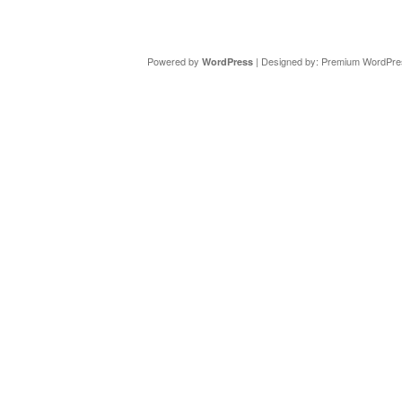
Copyright ©
DAV Sektion Schweinfurt
- Wir informieren ü
Powered by
| Designed by:
Premium WordPre
WordPress