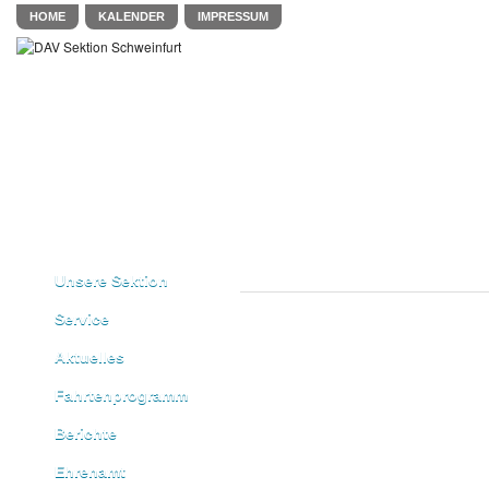
HOME
KALENDER
IMPRESSUM
Unsere Sektion
Service
Aktuelles
Fahrtenprogramm
Berichte
Ehrenamt