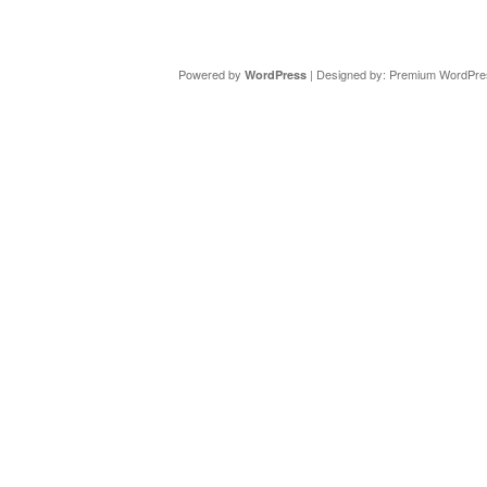
Copyright ©
DAV Sektion Schweinfurt
- Wir informieren ü
Powered by
| Designed by:
Premium WordPre
WordPress