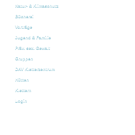
Natur- & Klimaschutz
Bücherei
Vorträge
Jugend & Familie
Präv. sex. Gewalt
Gruppen
DAV Kletterzentrum
Hütten
Klettern
Login