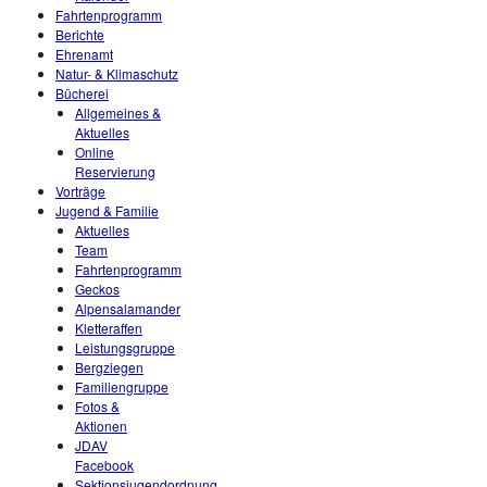
Fahrtenprogramm
Berichte
Ehrenamt
Natur- & Klimaschutz
Bücherei
Allgemeines &
Aktuelles
Online
Reservierung
Vorträge
Jugend & Familie
Aktuelles
Team
Fahrtenprogramm
Geckos
Alpensalamander
Kletteraffen
Leistungsgruppe
Bergziegen
Familiengruppe
Fotos &
Aktionen
JDAV
Facebook
Sektionsjugendordnung