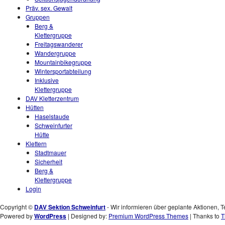
Präv. sex. Gewalt
Gruppen
Berg &
Klettergruppe
Freitagswanderer
Wandergruppe
Mountainbikegruppe
Wintersportabteilung
Inklusive
Klettergruppe
DAV Kletterzentrum
Hütten
Haselstaude
Schweinfurter
Hütte
Klettern
Stadtmauer
Sicherheit
Berg &
Klettergruppe
Login
Copyright ©
DAV Sektion Schweinfurt
- Wir informieren über geplante Aktionen, T
Powered by
WordPress
| Designed by:
Premium WordPress Themes
| Thanks to
T