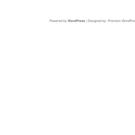
Copyright ©
DAV Sektion Schweinfurt
- Wir informieren ü
Powered by
| Designed by:
Premium WordPre
WordPress