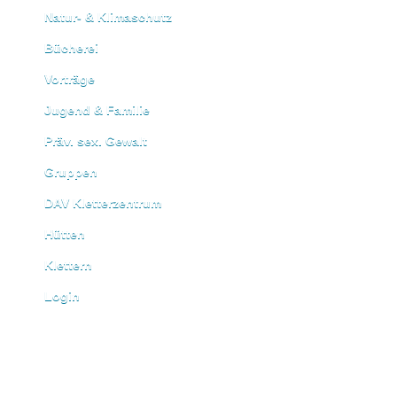
Natur- & Klimaschutz
Bücherei
Vorträge
Jugend & Familie
Präv. sex. Gewalt
Gruppen
DAV Kletterzentrum
Hütten
Klettern
Login