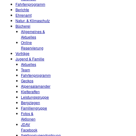
Fahrtenprogramm
Berichte
Ehrenamt
Natur- & Klimaschutz
Bücherei
Allgemeines &
Aktuelles
Online
Reservierung
Vorträge
Jugend & Familie
Aktuelles
Team
Fahrtenprogramm
Geckos
Alpensalamander
Kletteraffen
Leistungsgruppe
Bergziegen
Familiengruppe
Fotos &
Aktionen
JDAV
Facebook
Sektionsjugendordnung