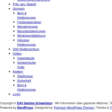
Präv. sex. Gewalt
Gruppen
Berg &
Klettergruppe
Freitagswanderer
Wandergruppe
Mountainbikegruppe
Wintersportabteilung
Inklusive
Klettergruppe
DAV Kletterzentrum
Hütten
Haselstaude
Schweinfurter
Hütte
Klettern
Stadtmauer
Sicherheit
Berg &
Klettergruppe
Login
Copyright ©
DAV Sektion Schweinfurt
- Wir informieren über geplante Aktionen, T
Powered by
WordPress
| Designed by:
Premium WordPress Themes
| Thanks to
T