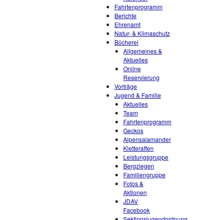
Fahrtenprogramm
Berichte
Ehrenamt
Natur- & Klimaschutz
Bücherei
Allgemeines &
Aktuelles
Online
Reservierung
Vorträge
Jugend & Familie
Aktuelles
Team
Fahrtenprogramm
Geckos
Alpensalamander
Kletteraffen
Leistungsgruppe
Bergziegen
Familiengruppe
Fotos &
Aktionen
JDAV
Facebook
Sektionsjugendordnung